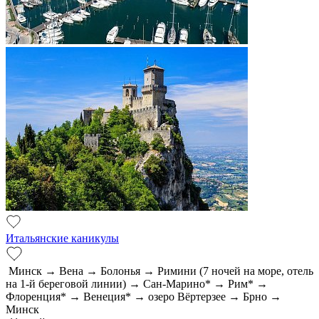
Итальянские каникулы
Минск → Вена → Болонья → Римини (7 ночей на море, отель
на 1-й береговой линии) → Сан-Марино* → Рим* →
Флоренция* → Венеция* → озеро Вёртерзее → Брно →
Минск