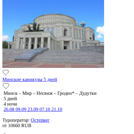
Минские каникулы 5 дней
Минск – Мир – Несвиж – Гродно* – Дудутки
5 дней
4 ночи
26.08
09.09
23.09
07.10
21.10
Туроператор:
Остервег
от 10660
RUB