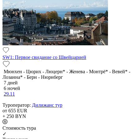
SW1: Первое свидание со Швейцарией
Мюнхен - Цюрих - Люцерн* - Женева - Монтрё* - Вевей* -
Лозанна* - Берн - Нюрнберг
7 дней
6 ночей
29.11
Туроператор:
Дилижанс тур
от 655
EUR
+ 250
BYN
Cтоимость тура
✓