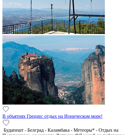
В объятиях Греции: отдых на Ионическом море!
Будапешт - Белград - Каламбака - Метеоры* - Отдых на