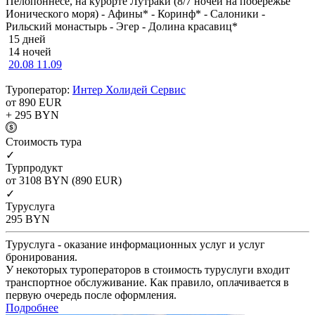
Пелопоннесе, на курорте Лутраки (8/7 ночей на побережье
Ионического моря) - Афины* - Коринф* - Салоники -
Рильский монастырь - Эгер - Долина красавиц*
15 дней
14 ночей
20.08
11.09
Туроператор:
Интер Холидей Сервис
от 890
EUR
+ 295
BYN
Cтоимость тура
✓
Турпродукт
от 3108
BYN
(890 EUR)
✓
Туруслуга
295
BYN
Туруслуга - оказание информационных услуг и услуг
бронирования.
У некоторых туроператоров в стоимость туруслуги входит
транспортное обслуживание. Как правило, оплачивается в
первую очередь после оформления.
Подробнее