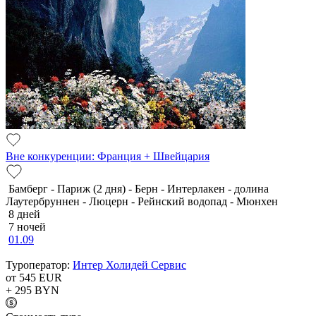
Вне конкуренции: Франция + Швейцария
Бамберг - Париж (2 дня) - Берн - Интерлакен - долина
Лаутербруннен - Люцерн - Рейнский водопад - Мюнхен
8 дней
7 ночей
01.09
Туроператор:
Интер Холидей Сервис
от 545
EUR
+ 295
BYN