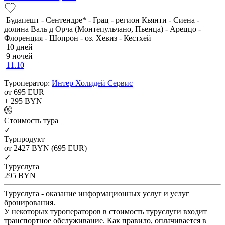
Будапешт - Сентендре* - Грац - регион Кьянти - Сиена -
долина Валь д Орча (Монтепульчано, Пьенца) - Ареццо -
Флоренция - Шопрон - оз. Хевиз - Кестхей
10 дней
9 ночей
11.10
Туроператор:
Интер Холидей Сервис
от 695
EUR
+ 295
BYN
Cтоимость тура
✓
Турпродукт
от 2427
BYN
(695 EUR)
✓
Туруслуга
295
BYN
Туруслуга - оказание информационных услуг и услуг
бронирования.
У некоторых туроператоров в стоимость туруслуги входит
транспортное обслуживание. Как правило, оплачивается в