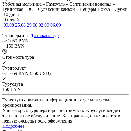
Урбечная мельница – Гамсутль – Салтинский водопад –
Гунибская ГЭС – Сулакский каньон – Пещеры Нохъо – Дубки
10 дней
9 ночей
09.08
25.08
29.08
02.09
06.09
Туроператор:
Дилижанс тур
от 1059
BYN
+ 150
BYN
Cтоимость тура
✓
Турпродукт
от 1059
BYN
(350 USD)
✓
Туруслуга
150
BYN
Туруслуга - оказание информационных услуг и услуг
бронирования.
У некоторых туроператоров в стоимость туруслуги входит
транспортное обслуживание. Как правило, оплачивается в
первую очередь после оформления.
Подробнее