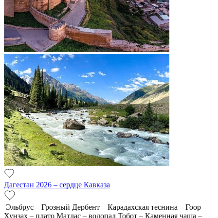
Дагестан 2026 – сердце Кавказа
Эльбрус – Грозный Дербент – Карадахская теснина – Гоор –
Хунзах – плато Матлас – водопад Тобот – Каменная чаша –