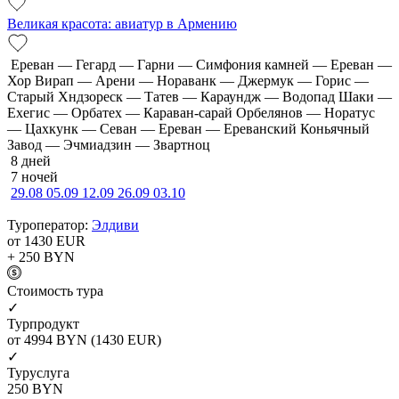
Великая красота: авиатур в Армению
Ереван — Гегард — Гарни — Симфония камней — Ереван —
Хор Вирап — Арени — Нораванк — Джермук — Горис —
Старый Хндзореск — Татев — Караундж — Водопад Шаки —
Ехегис — Орбатех — Караван-сарай Орбелянов — Норатус
— Цахкунк — Севан — Ереван — Ереванский Коньячный
Завод — Эчмиадзин — Звартноц
8 дней
7 ночей
29.08
05.09
12.09
26.09
03.10
Туроператор:
Элдиви
от 1430
EUR
+ 250
BYN
Cтоимость тура
✓
Турпродукт
от 4994
BYN
(1430 EUR)
✓
Туруслуга
250
BYN