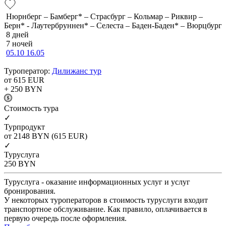
Нюрнберг – Бамберг* – Страсбург – Кольмар – Риквир –
Берн* - Лаутербруннен* – Селеста – Баден-Баден* – Вюрцбург
8 дней
7 ночей
05.10
16.05
Туроператор:
Дилижанс тур
от 615
EUR
+ 250
BYN
Cтоимость тура
✓
Турпродукт
от 2148
BYN
(615 EUR)
✓
Туруслуга
250
BYN
Туруслуга - оказание информационных услуг и услуг
бронирования.
У некоторых туроператоров в стоимость туруслуги входит
транспортное обслуживание. Как правило, оплачивается в
первую очередь после оформления.