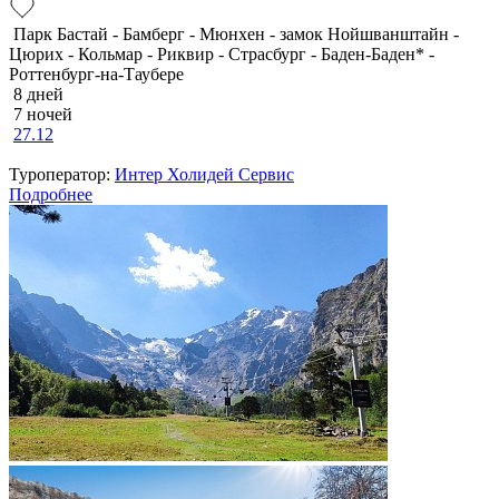
Парк Бастай - Бамберг - Мюнхен - замок Нойшванштайн -
Цюрих - Кольмар - Риквир - Страсбург - Баден-Баден* -
Роттенбург-на-Таубере
8 дней
7 ночей
27.12
Туроператор:
Интер Холидей Сервис
Подробнее