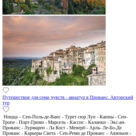
Путешествие для семи чувств - авиатур в Прованс. Авторский
тур
Ницца – Сен-Поль-де-Ванс - Турет сюр Луп - Канны - Сен-
Тропе - Порт-Гримо - Марсель - Кассис - Каланки - Экс-ан-
Прованс - Лурмарен - Ла Кост - Менерб - Арль- Ле-Бо-Де
Прованс - Карьеры Света - Сен-Реми де Прованс – Авиньон -