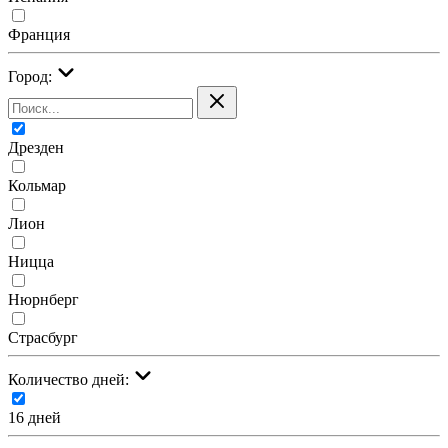
Франция
Город:
Дрезден
Кольмар
Лион
Ницца
Нюрнберг
Страсбург
Количество дней:
16 дней