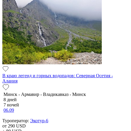
В краю легенд и горных водопадов: Северная Осетия -
Алания
Минск - Армавир - Владикавказ - Минск
8 дней
7 ночей
06.09
Туроператор:
Экотур-6
от 290
USD