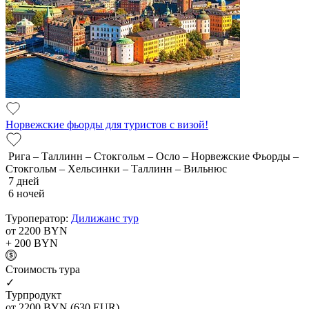
Норвежские фьорды для туристов с визой!
Рига – Таллинн – Стокгольм – Осло – Норвежские Фьорды –
Стокгольм – Хельсинки – Таллинн – Вильнюс
7 дней
6 ночей
Туроператор:
Дилижанс тур
от 2200
BYN
+ 200
BYN
Cтоимость тура
✓
Турпродукт
от 2200
BYN
(630 EUR)