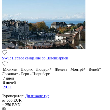
SW1: Первое свидание со Швейцарией
Мюнхен - Цюрих - Люцерн* - Женева - Монтрё* - Вевей* -
Лозанна* - Берн - Нюрнберг
7 дней
6 ночей
29.11
Туроператор:
Дилижанс тур
от 655
EUR
+ 250
BYN