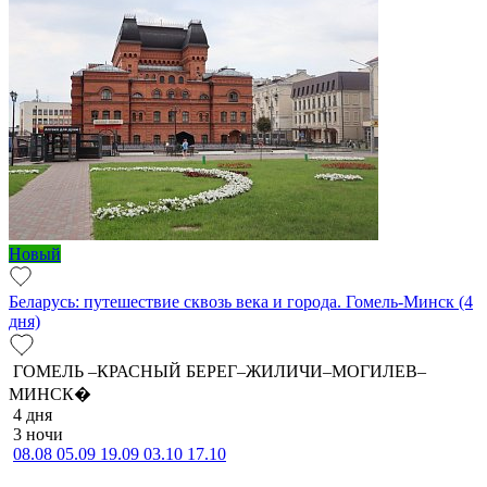
Новый
Беларусь: путешествие сквозь века и города. Гомель-Минск (4
дня)
ГОМЕЛЬ –КРАСНЫЙ БЕРЕГ–ЖИЛИЧИ–МОГИЛЕВ–
МИНСК�
4 дня
3 ночи
08.08
05.09
19.09
03.10
17.10