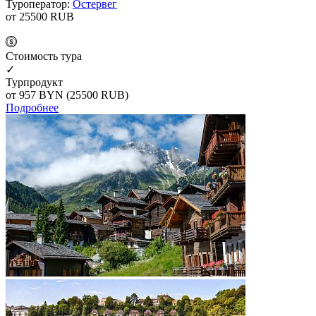
Туроператор:
Остервег
от 25500
RUB
Cтоимость тура
✓
Турпродукт
от 957
BYN
(25500 RUB)
Подробнее