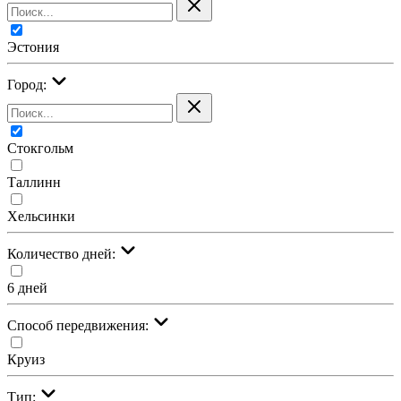
Эстония
Город:
Стокгольм
Таллинн
Хельсинки
Количество дней:
6 дней
Cпособ передвижения:
Круиз
Тип: