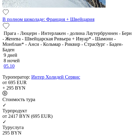
В полном шоколаде: Франция + Швейцария
Прага - Люцерн - Интерлакен - долина Лаутербруннен - Берн
- Женева - Швейцарская Ривьера + Ивуар* - Шамони -
Монблан* - Анси - Кольмар - Риквир - Страсбург - Баден-
Баден
9 дней
8 ночей
05.10
Туроператор:
Интер Холидей Сервис
от 695
EUR
+ 295
BYN
Cтоимость тура
✓
Турпродукт
от 2417
BYN
(695 EUR)
✓
Туруслуга
295
BYN