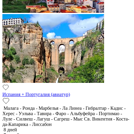
Испания + Португалия (авиатур)
Малага - Ронда - Марбелья - Ла Линеа - Гибралтар - Кадис -
Херес - Уэльва - Тавира - Фаро - Альбуфейра - Портимао -
Луле - Силвеш - Лагуш - Сагреш - Мыс Св. Викентия - Коста-
да-Капарика - Лиссабон
8 дней