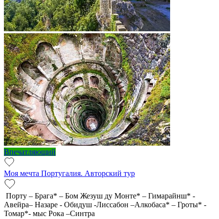
Впечатляющий
Моя мечта Португалия. Авторский тур
Порту – Брага* – Бом Жезуш ду Монте* – Гимарайнш* -
Авейра– Назаре - Обидуш -Лиссабон –Алкобаса* – Гроты* -
Томар*- мыс Рока –Синтра