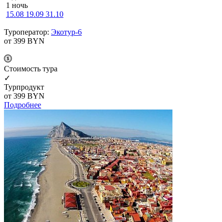
1 ночь
15.08
19.09
31.10
Туроператор:
Экотур-6
от 399
BYN
Cтоимость тура
✓
Турпродукт
от 399
BYN
Подробнее