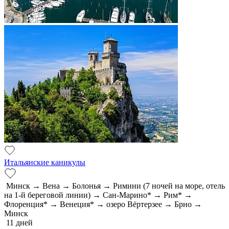
Итальянские каникулы
Минск → Вена → Болонья → Римини (7 ночей на море, отель
на 1-й береговой линии) → Сан-Марино* → Рим* →
Флоренция* → Венеция* → озеро Вёртерзее → Брно →
Минск
11 дней