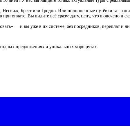
10 дней? У нас вы найдёте только актуальные туры с реальным
Несвиж, Брест или Гродно. Или полноценные путёвки за границу
ри оплате. Вы видите всё сразу: дату, цену, что включено и ско
ать» — и вы уже в их системе, без посредников, переплат и л
ыгодных предложениях и уникальных маршрутах.