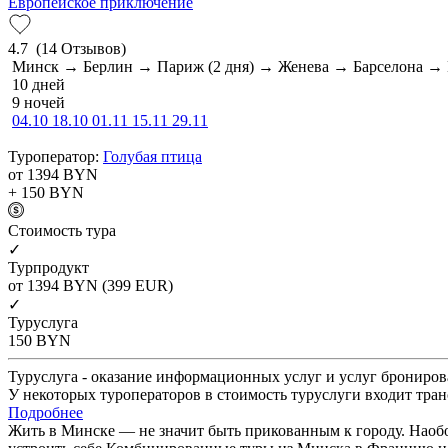
Европейское приключение
4.7
(14 Отзывов)
Минск → Берлин → Париж (2 дня) → Женева → Барселона 
10 дней
9 ночей
04.10
18.10
01.11
15.11
29.11
Туроператор:
Голубая птица
от 1394
BYN
+ 150
BYN
Cтоимость тура
✓
Турпродукт
от 1394
BYN
(399 EUR)
✓
Туруслуга
150
BYN
Туруслуга - оказание информационных услуг и услуг брониров
У некоторых туроператоров в стоимость туруслуги входит тран
Подробнее
Жить в Минске — не значит быть прикованным к городу. Наобор