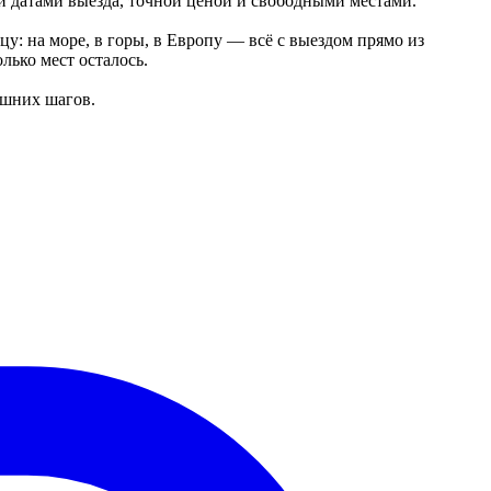
и датами выезда, точной ценой и свободными местами.
: на море, в горы, в Европу — всё с выездом прямо из
лько мест осталось.
ишних шагов.