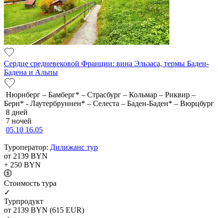
Сердце средневековой Франции: вина Эльзаса, термы Баден-
Бадена и Альпы
Нюрнберг – Бамберг* – Страсбург – Кольмар – Риквир –
Берн* - Лаутербруннен* – Селеста – Баден-Баден* – Вюрцбург
8 дней
7 ночей
05.10
16.05
Туроператор:
Дилижанс тур
от 2139
BYN
+ 250
BYN
Cтоимость тура
✓
Турпродукт
от 2139
BYN
(615 EUR)