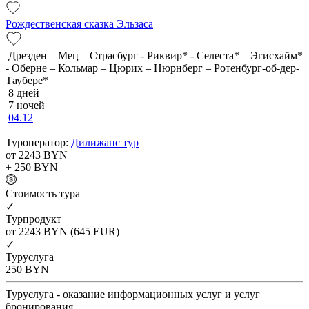
Рождественская сказка Эльзаса
Дрезден – Мец – Страсбург - Риквир* - Селеста* – Эгисхайм*
- Оберне – Кольмар – Цюрих – Нюрнберг – Ротенбург-об-дер-
Таубере*
8 дней
7 ночей
04.12
Туроператор:
Дилижанс тур
от 2243
BYN
+ 250
BYN
Cтоимость тура
✓
Турпродукт
от 2243
BYN
(645 EUR)
✓
Туруслуга
250
BYN
Туруслуга - оказание информационных услуг и услуг
бронирования.