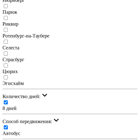
Нюрнберг
Париж
Риквир
Ротенбург-на-Таубере
Селеста
Страсбург
Цюрих
Эгисхайм
Количество дней:
8 дней
Cпособ передвижения:
Автобус