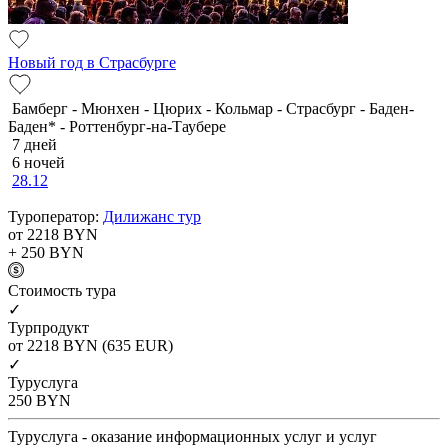
Новый год в Страсбурге
Бамберг - Мюнхен - Цюрих - Кольмар - Страсбург - Баден-
Баден* - Роттенбург-на-Таубере
7 дней
6 ночей
28.12
Туроператор:
Дилижанс тур
от 2218
BYN
+ 250
BYN
Cтоимость тура
✓
Турпродукт
от 2218
BYN
(635 EUR)
✓
Туруслуга
250
BYN
Туруслуга - оказание информационных услуг и услуг