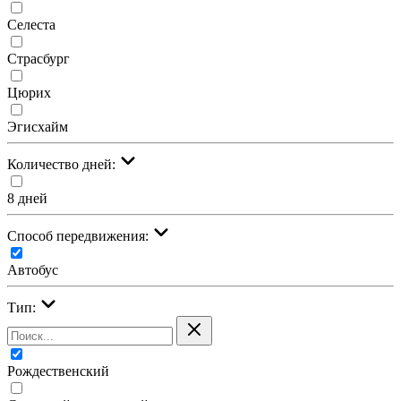
Селеста
Страсбург
Цюрих
Эгисхайм
Количество дней:
8 дней
Cпособ передвижения:
Автобус
Тип:
Рождественский