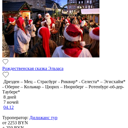
Рождественская сказка Эльзаса
Дрезден – Мец – Страсбург - Риквир* - Селеста* – Эгисхайм*
- Оберне – Кольмар – Цюрих – Нюрнберг – Ротенбург-об-дер-
Таубере*
8 дней
7 ночей
04.12
Туроператор:
Дилижанс тур
от 2253
BYN
+ 250
BYN