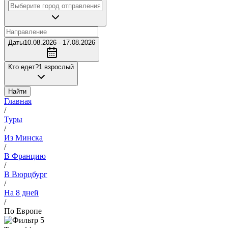
Даты
10.08.2026 - 17.08.2026
Кто едет?
1 взрослый
Найти
Главная
/
Туры
/
Из Минска
/
В Францию
/
В Вюрцбург
/
На 8 дней
/
По Европе
5