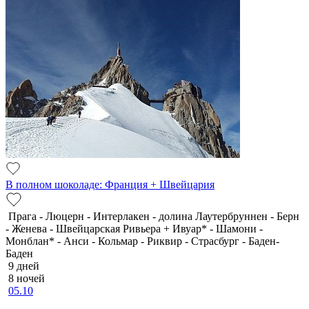
В полном шоколаде: Франция + Швейцария
Прага - Люцерн - Интерлакен - долина Лаутербруннен - Берн
- Женева - Швейцарская Ривьера + Ивуар* - Шамони -
Монблан* - Анси - Кольмар - Риквир - Страсбург - Баден-
Баден
9 дней
8 ночей
05.10