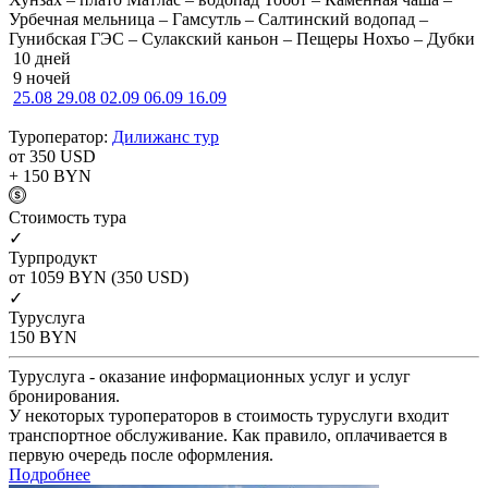
Урбечная мельница – Гамсутль – Салтинский водопад –
Гунибская ГЭС – Сулакский каньон – Пещеры Нохъо – Дубки
10 дней
9 ночей
25.08
29.08
02.09
06.09
16.09
Туроператор:
Дилижанс тур
от 350
USD
+ 150
BYN
Cтоимость тура
✓
Турпродукт
от 1059
BYN
(350 USD)
✓
Туруслуга
150
BYN
Туруслуга - оказание информационных услуг и услуг
бронирования.
У некоторых туроператоров в стоимость туруслуги входит
транспортное обслуживание. Как правило, оплачивается в
первую очередь после оформления.
Подробнее