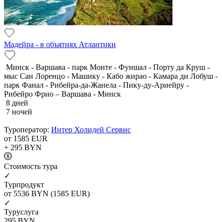
Мадейра - в объятиях Атлантики
Минск - Варшава - парк Монте - Фуншал - Порту да Круш -
мыс Сан Лоренцо - Машику - Кабо жирао - Камара ди Лобуш -
парк Фанал - Рибейра-да-Жанела - Пику-ду-Ариейру -
Рибейро Фрио – Варшава - Минск
8 дней
7 ночей
Туроператор:
Интер Холидей Сервис
от 1585
EUR
+ 295
BYN
Cтоимость тура
✓
Турпродукт
от 5536
BYN
(1585 EUR)
✓
Туруслуга
295
BYN