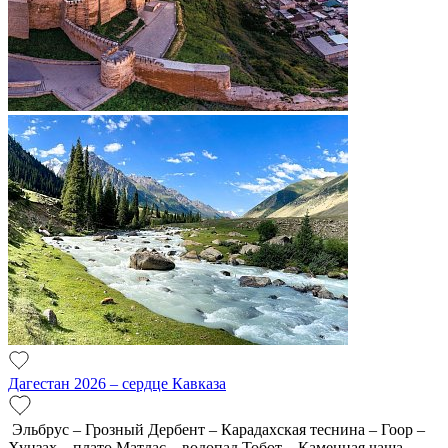
Дагестан 2026 – сердце Кавказа
Эльбрус – Грозный Дербент – Карадахская теснина – Гоор –
Хунзах – плато Матлас – водопад Тобот – Каменная чаша –