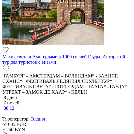
Магия света в Амстердаме и 1000 свечей Гауды. Авторский
тур для туристов с визами
ГАМБУРГ – АМСТЕРДАМ – ВОЛЕНДАМ* - ЗААНСЕ
СХАНС* - ФЕСТИВАЛЬ ЛЕДЯНЫХ СКУЛЬПТУР* -
ФЕСТИВАЛЬ СВЕТА* - РОТТЕРДАМ – ГААГА* - ГАУДА* –
УТРЕХТ – ЗАМОК ДЕ ХААР* - КЕЛЬН
8 дней
7 ночей
08.12
Туроператор:
Элдиви
от 685
EUR
+ 250
BYN