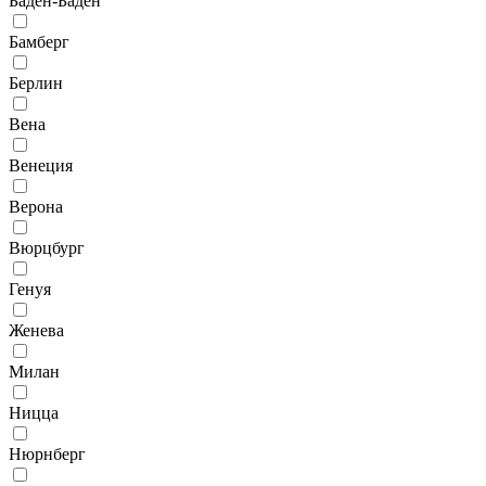
Баден-Баден
Бамберг
Берлин
Вена
Венеция
Верона
Вюрцбург
Генуя
Женева
Милан
Ницца
Нюрнберг