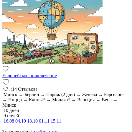
Европейское приключение
4.7
(14 Отзывов)
Минск → Берлин → Париж (2 дня) → Женева → Барселона
→ Ницца → Канны* → Монако* → Венеция → Вена →
Минск
10 дней
9 ночей
16.08
04.10
18.10
01.11
15.11
Туроператор:
Голубая птица