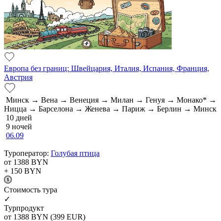
Европа без границ: Швейцария, Италия, Испания, Франция,
Австрия
Минск → Вена → Венеция → Милан → Генуя → Монако* →
Ницца → Барселона → Женева → Париж → Берлин → Минск
10 дней
9 ночей
06.09
Туроператор:
Голубая птица
от 1388
BYN
+ 150
BYN
Cтоимость тура
✓
Турпродукт
от 1388
BYN
(399 EUR)