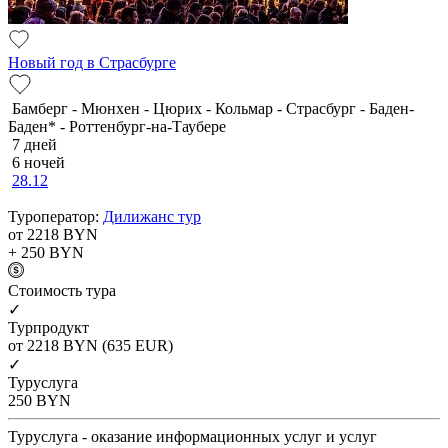
Новый год в Страсбурге
Бамберг - Мюнхен - Цюрих - Кольмар - Страсбург - Баден-
Баден* - Роттенбург-на-Таубере
7 дней
6 ночей
28.12
Туроператор:
Дилижанс тур
от 2218
BYN
+ 250
BYN
Cтоимость тура
✓
Турпродукт
от 2218
BYN
(635 EUR)
✓
Туруслуга
250
BYN
Туруслуга - оказание информационных услуг и услуг