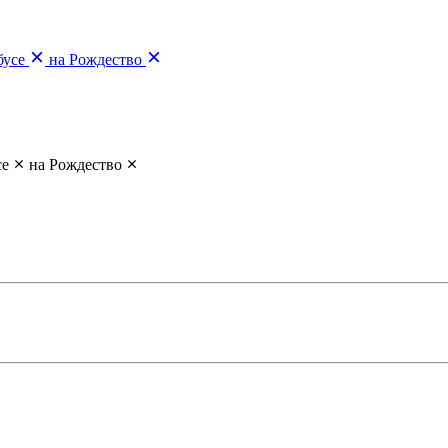
бусе
на Рождество
се
на Рождество