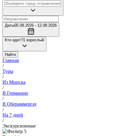
Даты
05.08.2026 - 12.08.2026
Кто едет?
1 взрослый
Найти
Главная
/
Туры
/
Из Минска
/
В Германию
/
В Обераммергау
/
На 7 дней
/
Экскурсионные
5