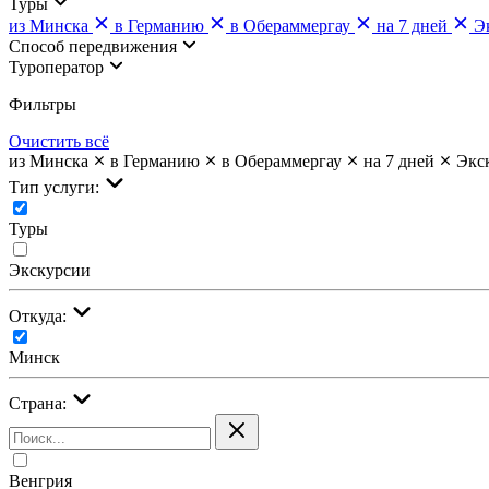
Туры
из Минска
в Германию
в Обераммергау
на 7 дней
Э
Cпособ передвижения
Туроператор
Фильтры
Очистить всё
из Минска
в Германию
в Обераммергау
на 7 дней
Экс
Тип услуги:
Туры
Экскурсии
Откуда:
Минск
Страна:
Венгрия