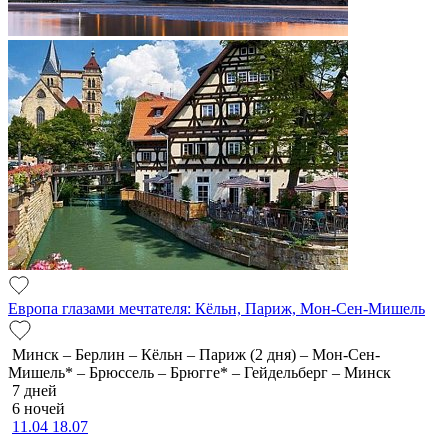
Европа глазами мечтателя: Кёльн, Париж, Мон-Сен-Мишель
Минск – Берлин – Кёльн – Париж (2 дня) – Мон-Сен-
Мишель* – Брюссель – Брюгге* – Гейдельберг – Минск
7 дней
6 ночей
11.04
18.07