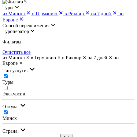
5
Туры
из Минска
в Германию
в Риквир
на 7 дней
по
Европе
Cпособ передвижения
Туроператор
Фильтры
Очистить всё
из Минска
в Германию
в Риквир
на 7 дней
по
Европе
Тип услуги:
Туры
Экскурсии
Откуда:
Минск
Страна: