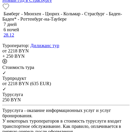
Новый год в Страсбурге
Бамберг - Мюнхен - Цюрих - Кольмар - Страсбург - Баден-
Баден* - Роттенбург-на-Таубере
7 дней
6 ночей
28.12
Туроператор:
Дилижанс тур
от 2218
BYN
+ 250
BYN
Cтоимость тура
✓
Турпродукт
от 2218
BYN
(635 EUR)
✓
Туруслуга
250
BYN
Туруслуга - оказание информационных услуг и услуг
бронирования.
У некоторых туроператоров в стоимость туруслуги входит
транспортное обслуживание. Как правило, оплачивается в
первую очередь после оформления.