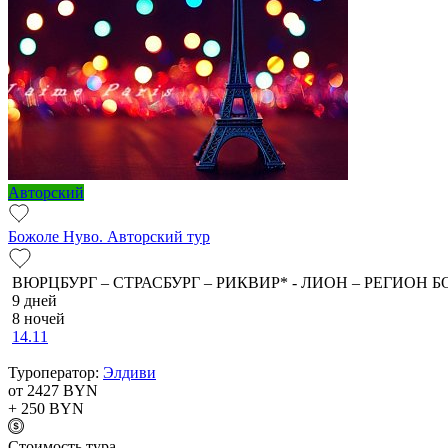
Авторский
Божоле Нуво. Авторский тур
ВЮРЦБУРГ – СТРАСБУРГ – РИКВИР* - ЛИОН – РЕГИОН Б
9 дней
8 ночей
14.11
Туроператор:
Элдиви
от 2427
BYN
+ 250
BYN
Cтоимость тура