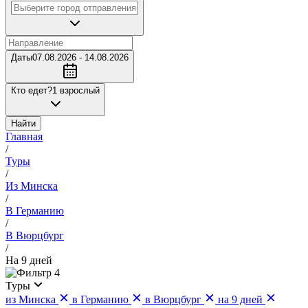
Даты
07.08.2026 - 14.08.2026
Кто едет?
1 взрослый
Найти
Главная
/
Туры
/
Из Минска
/
В Германию
/
В Вюрцбург
/
На 9 дней
4
Туры
из Минска
в Германию
в Вюрцбург
на 9 дней