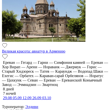
Великая красота: авиатур в Армению
Ереван — Гегард — Гарни — Симфония камней — Ереван —
Хор Вирап — Арени — Нораванк — Джермук — Горис —
Старый Хндзореск — Татев — Караундж — Водопад Шаки —
Ехегис — Орбатех — Караван-сарай Орбелянов — Норатус
— Цахкунк — Севан — Ереван — Ереванский Коньячный
Завод — Эчмиадзин — Звартноц
8 дней
7 ночей
29.08
05.09
12.09
26.09
03.10
Туроператор:
Элдиви