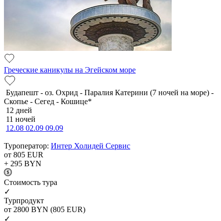
Греческие каникулы на Эгейском море
Будапешт - оз. Охрид - Паралия Катерини (7 ночей на море) -
Скопье - Сегед - Кошице*
12 дней
11 ночей
12.08
02.09
09.09
Туроператор:
Интер Холидей Сервис
от 805
EUR
+ 295
BYN
Cтоимость тура
✓
Турпродукт
от 2800
BYN
(805 EUR)
✓