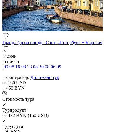
Гранд-Тур на поезде: Санкт-Петербург + Карелия
7 дней
6 ночей
09.08
16.08
23.08
30.08
06.09
Туроператор:
Дилижанс тур
от 160
USD
+ 450
BYN
Cтоимость тура
✓
Турпродукт
от 482
BYN
(160 USD)
✓
Туруслуга
450
BYN