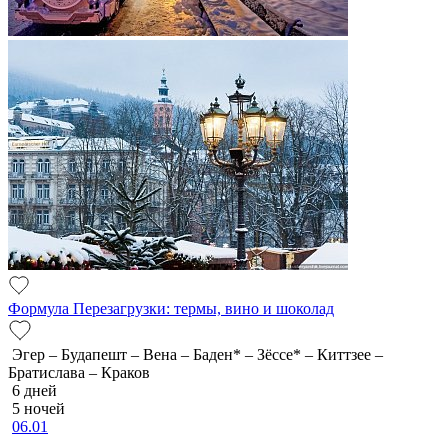
Формула Перезагрузки: термы, вино и шоколад
Эгер – Будапешт – Вена – Баден* – Зёссе* – Киттзее –
Братислава – Краков
6 дней
5 ночей
06.01