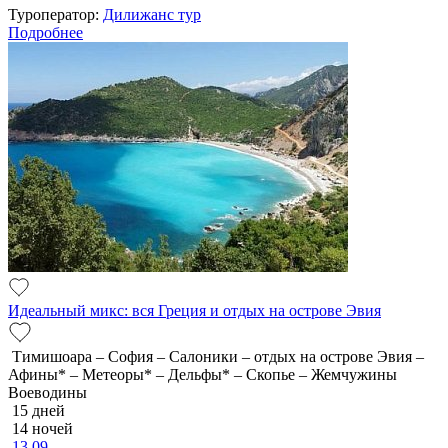
Туроператор:
Дилижанс тур
Подробнее
Идеальный микс: вся Греция и отдых на острове Эвия
Тимишоара – София – Салоники – отдых на острове Эвия –
Афины* – Метеоры* – Дельфы* – Скопье – Жемчужины
Воеводины
15 дней
14 ночей
13.09