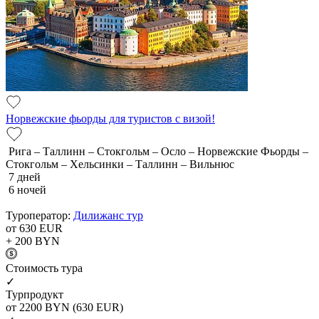
Норвежские фьорды для туристов с визой!
Рига – Таллинн – Стокгольм – Осло – Норвежские Фьорды –
Стокгольм – Хельсинки – Таллинн – Вильнюс
7 дней
6 ночей
Туроператор:
Дилижанс тур
от 630
EUR
+ 200
BYN
Cтоимость тура
✓
Турпродукт
от 2200
BYN
(630 EUR)