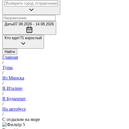
Даты
07.08.2026 - 14.08.2026
Кто едет?
1 взрослый
Найти
Главная
/
Туры
/
Из Минска
/
В Италию
/
В Будапешт
/
На автобусе
/
С отдыхом на море
5