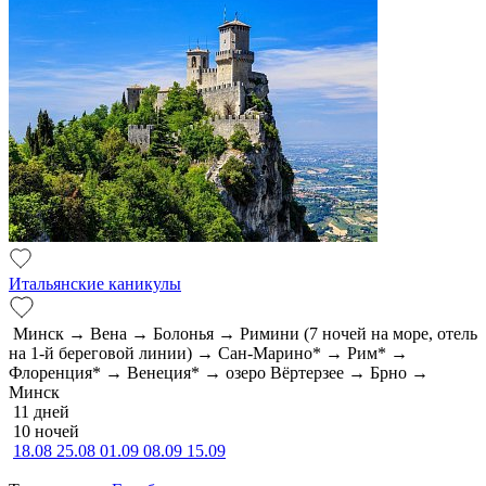
Итальянские каникулы
Минск → Вена → Болонья → Римини (7 ночей на море, отель
на 1-й береговой линии) → Сан-Марино* → Рим* →
Флоренция* → Венеция* → озеро Вёртерзее → Брно →
Минск
11 дней
10 ночей
18.08
25.08
01.09
08.09
15.09