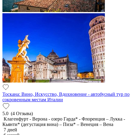
Тоскана: Вино, Искусство, Вдохновение - автобусный тур по
сокровенным местам Италии
5.0
(4 Отзыва)
Клагенфурт - Верона - озеро Гарда* - Флоренция – Лукка -
Кьянти* (дегустация вина) – Пиза* – Венеция – Вена
7 дней