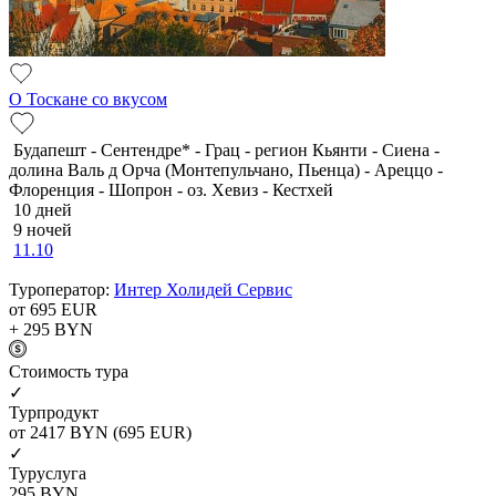
О Тоскане со вкусом
Будапешт - Сентендре* - Грац - регион Кьянти - Сиена -
долина Валь д Орча (Монтепульчано, Пьенца) - Ареццо -
Флоренция - Шопрон - оз. Хевиз - Кестхей
10 дней
9 ночей
11.10
Туроператор:
Интер Холидей Сервис
от 695
EUR
+ 295
BYN
Cтоимость тура
✓
Турпродукт
от 2417
BYN
(695 EUR)
✓
Туруслуга
295
BYN