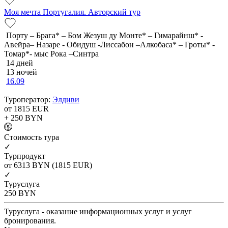
Моя мечта Португалия. Авторский тур
Порту – Брага* – Бом Жезуш ду Монте* – Гимарайнш* -
Авейра– Назаре - Обидуш -Лиссабон –Алкобаса* – Гроты* -
Томар*- мыс Рока –Синтра
14 дней
13 ночей
16.09
Туроператор:
Элдиви
от 1815
EUR
+ 250
BYN
Cтоимость тура
✓
Турпродукт
от 6313
BYN
(1815 EUR)
✓
Туруслуга
250
BYN
Туруслуга - оказание информационных услуг и услуг
бронирования.