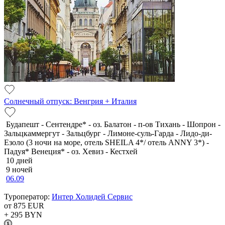
Солнечный отпуск: Венгрия + Италия
Будапешт - Сентендре* - оз. Балатон - п-ов Тихань - Шопрон -
Зальцкаммергут - Зальцбург - Лимоне-суль-Гарда - Лидо-ди-
Езоло (3 ночи на море, отель SHEILA 4*/ отель ANNY 3*) -
Падуя* Венеция* - оз. Хевиз - Кестхей
10 дней
9 ночей
06.09
Туроператор:
Интер Холидей Сервис
от 875
EUR
+ 295
BYN