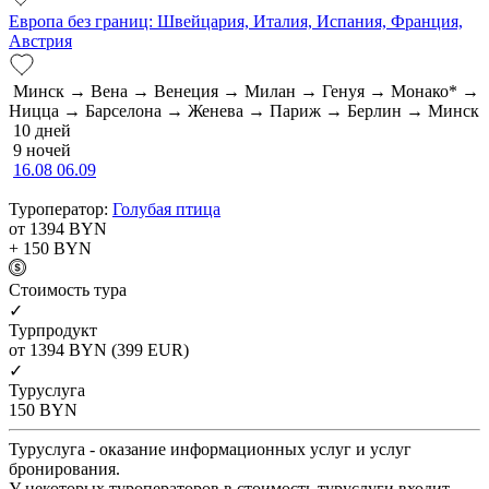
Европа без границ: Швейцария, Италия, Испания, Франция,
Австрия
Минск → Вена → Венеция → Милан → Генуя → Монако* →
Ницца → Барселона → Женева → Париж → Берлин → Минск
10 дней
9 ночей
16.08
06.09
Туроператор:
Голубая птица
от 1394
BYN
+ 150
BYN
Cтоимость тура
✓
Турпродукт
от 1394
BYN
(399 EUR)
✓
Туруслуга
150
BYN
Туруслуга - оказание информационных услуг и услуг
бронирования.
У некоторых туроператоров в стоимость туруслуги входит