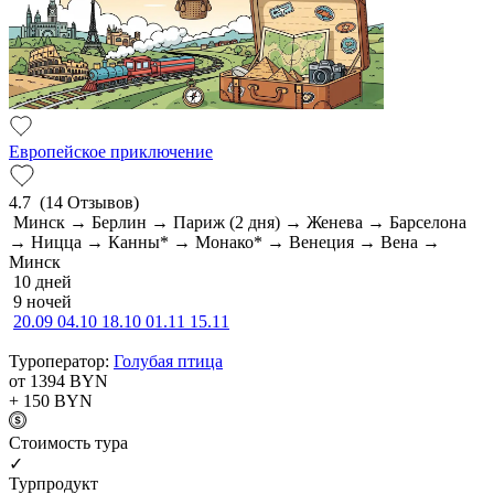
Европейское приключение
4.7
(14 Отзывов)
Минск → Берлин → Париж (2 дня) → Женева → Барселона
→ Ницца → Канны* → Монако* → Венеция → Вена →
Минск
10 дней
9 ночей
20.09
04.10
18.10
01.11
15.11
Туроператор:
Голубая птица
от 1394
BYN
+ 150
BYN
Cтоимость тура
✓
Турпродукт