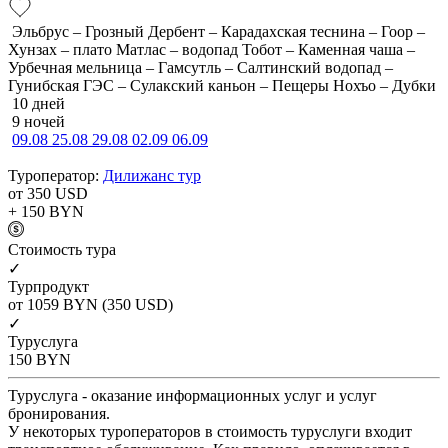
Эльбрус – Грозный Дербент – Карадахская теснина – Гоор –
Хунзах – плато Матлас – водопад Тобот – Каменная чаша –
Урбечная мельница – Гамсутль – Салтинский водопад –
Гунибская ГЭС – Сулакский каньон – Пещеры Нохъо – Дубки
10 дней
9 ночей
09.08
25.08
29.08
02.09
06.09
Туроператор:
Дилижанс тур
от 350
USD
+ 150
BYN
Cтоимость тура
✓
Турпродукт
от 1059
BYN
(350 USD)
✓
Туруслуга
150
BYN
Туруслуга - оказание информационных услуг и услуг
бронирования.
У некоторых туроператоров в стоимость туруслуги входит