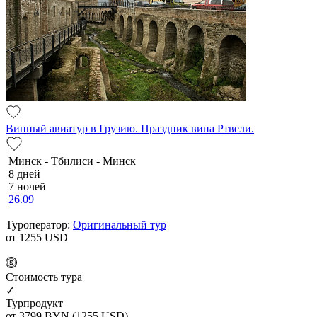
Винный авиатур в Грузию. Праздник вина Ртвели.
Минск - Тбилиси - Минск
8 дней
7 ночей
26.09
Туроператор:
Оригинальный тур
от 1255
USD
Cтоимость тура
✓
Турпродукт
от 3799
BYN
(1255 USD)