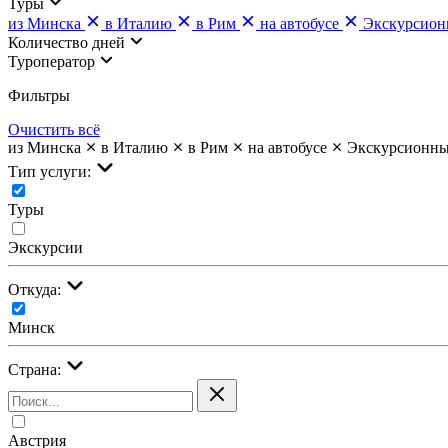
Туры
из Минска
в Италию
в Рим
на автобусе
Экскурсион
Количество дней
Туроператор
Фильтры
Очистить всё
из Минска
в Италию
в Рим
на автобусе
Экскурсионн
Тип услуги:
Туры
Экскурсии
Откуда:
Минск
Страна:
Австрия