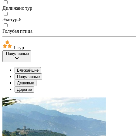
Дилижанс тур
Экотур-6
Голубая птица
1 тур
Популярные
Ближайшие
Популярные
Дешевые
Дорогие