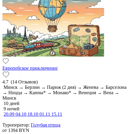
Европейское приключение
4.7
(14 Отзывов)
Минск → Берлин → Париж (2 дня) → Женева → Барселона
→ Ницца → Канны* → Монако* → Венеция → Вена →
Минск
10 дней
9 ночей
20.09
04.10
18.10
01.11
15.11
Туроператор:
Голубая птица
от 1394
BYN