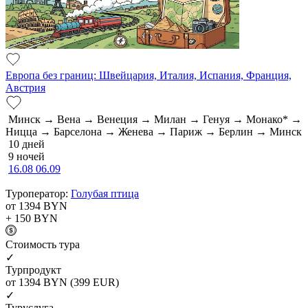
Европа без границ: Швейцария, Италия, Испания, Франция,
Австрия
Минск → Вена → Венеция → Милан → Генуя → Монако* →
Ницца → Барселона → Женева → Париж → Берлин → Минск
10 дней
9 ночей
16.08
06.09
Туроператор:
Голубая птица
от 1394
BYN
+ 150
BYN
Cтоимость тура
✓
Турпродукт
от 1394
BYN
(399 EUR)
✓
Туруслуга