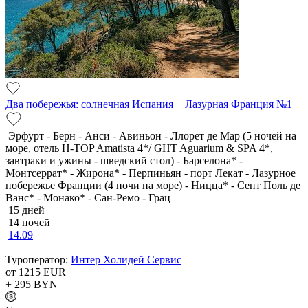
Два побережья: солнечная Испания + Лазурная Франция №1
Эрфурт - Берн - Анси - Авиньон - Ллорет де Мар (5 ночей на
море, отель H-TOP Amatista 4*/ GHT Aguarium & SPA 4*,
завтраки и ужины - шведский стол) - Барселона* -
Монтсеррат* - Жирона* - Перпиньян - порт Лекат - Лазурное
побережье Франции (4 ночи на море) - Ницца* - Сент Поль де
Ванс* - Монако* - Сан-Ремо - Грац
15 дней
14 ночей
14.09
Туроператор:
Интер Холидей Сервис
от 1215
EUR
+ 295
BYN