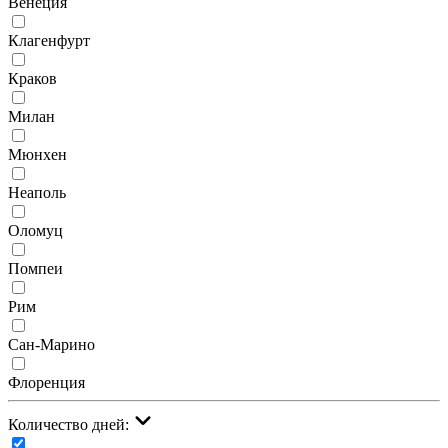
Венеция
Клагенфурт
Краков
Милан
Мюнхен
Неаполь
Оломуц
Помпеи
Рим
Сан-Марино
Флоренция
Количество дней: