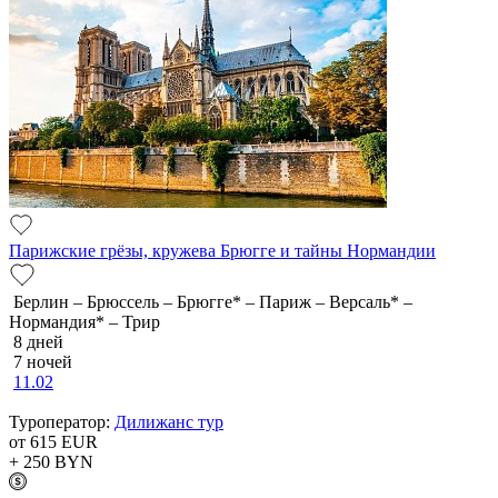
Парижские грёзы, кружева Брюгге и тайны Нормандии
Берлин – Брюссель – Брюгге* – Париж – Версаль* –
Нормандия* – Трир
8 дней
7 ночей
11.02
Туроператор:
Дилижанс тур
от 615
EUR
+ 250
BYN