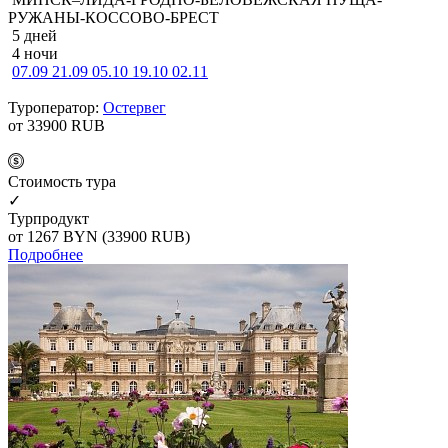
РУЖАНЫ-КОССОВО-БРЕСТ
5 дней
4 ночи
07.09
21.09
05.10
19.10
02.11
Туроператор:
Остервег
от 33900
RUB
Cтоимость тура
✓
Турпродукт
от 1267
BYN
(33900 RUB)
Подробнее