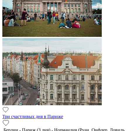
Три счастливых дня в Париже
Берлин - Париж (3 дня) - Нормандия (Руан, Онфлер, Довиль,