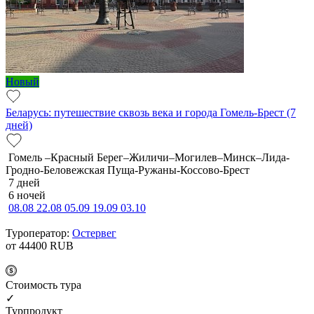
Новый
Беларусь: путешествие сквозь века и города Гомель-Брест (7
дней)
Гомель –Красный Берег–Жиличи–Могилев–Минск–Лида-
Гродно-Беловежская Пуща-Ружаны-Коссово-Брест
7 дней
6 ночей
08.08
22.08
05.09
19.09
03.10
Туроператор:
Остервег
от 44400
RUB
Cтоимость тура
✓
Турпродукт