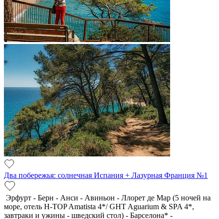
Два побережья: солнечная Испания + Лазурная Франция №1
Эрфурт - Берн - Анси - Авиньон - Ллорет де Мар (5 ночей на
море, отель H-TOP Amatista 4*/ GHT Aguarium & SPA 4*,
завтраки и ужины - шведский стол) - Барселона* -