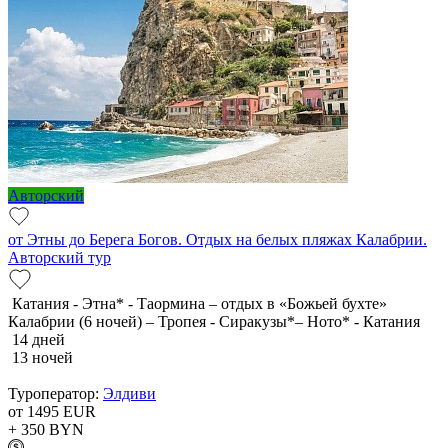
Авторский
от Этны до Берега Богов. Отдых на белых пляжах Калабрии.
Авторский тур
Катания - Этна* - Таормина – отдых в «Божьей бухте»
Калабрии (6 ночей) – Тропея - Сиракузы*– Ното* - Катания
14 дней
13 ночей
Туроператор:
Элдиви
от 1495
EUR
+ 350
BYN