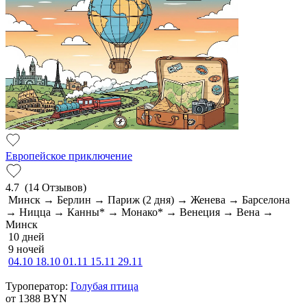
Европейское приключение
4.7
(14 Отзывов)
Минск → Берлин → Париж (2 дня) → Женева → Барселона
→ Ницца → Канны* → Монако* → Венеция → Вена →
Минск
10 дней
9 ночей
04.10
18.10
01.11
15.11
29.11
Туроператор:
Голубая птица
от 1388
BYN