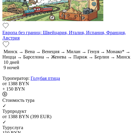
Европа без границ: Швейцария, Италия, Испания, Франция,
Австрия
Минск → Вена → Венеция → Милан → Генуя → Монако* →
Ницца → Барселона → Женева → Париж → Берлин → Минск
10 дней
9 ночей
Туроператор:
Голубая птица
от 1388
BYN
+ 150
BYN
Cтоимость тура
✓
Турпродукт
от 1388
BYN
(399 EUR)
✓
Туруслуга
150
BYN