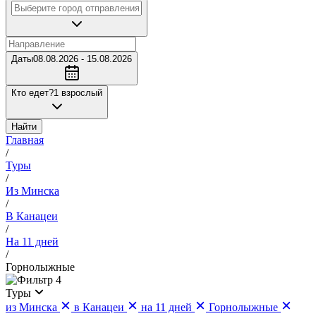
Даты
08.08.2026 - 15.08.2026
Кто едет?
1 взрослый
Найти
Главная
/
Туры
/
Из Минска
/
В Канацеи
/
На 11 дней
/
Горнолыжные
4
Туры
из Минска
в Канацеи
на 11 дней
Горнолыжные