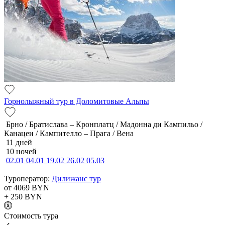
Горнолыжный тур в Доломитовые Альпы
Брно / Братислава – Кронплатц / Мадонна ди Кампильо /
Канацеи / Кампителло – Прага / Вена
11 дней
10 ночей
02.01
04.01
19.02
26.02
05.03
Туроператор:
Дилижанс тур
от 4069
BYN
+ 250
BYN
Cтоимость тура