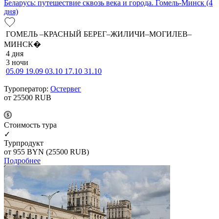
Беларусь: путешествие сквозь века и города. Гомель-Минск (4
дня)
ГОМЕЛЬ –КРАСНЫЙ БЕРЕГ–ЖИЛИЧИ–МОГИЛЕВ–
МИНСК�
4 дня
3 ночи
05.09
19.09
03.10
17.10
31.10
Туроператор:
Остервег
от 25500
RUB
Cтоимость тура
✓
Турпродукт
от 955
BYN
(25500 RUB)
Подробнее