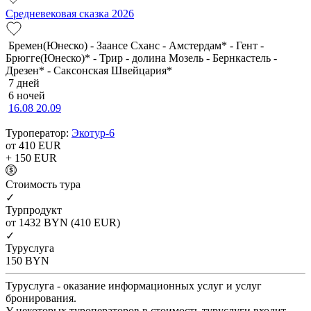
Средневековая сказка 2026
Бремен(Юнеско) - Заансе Сханс - Амстердам* - Гент -
Брюгге(Юнеско)* - Трир - долина Мозель - Бернкастель -
Дрезен* - Саксонская Швейцария*
7 дней
6 ночей
16.08
20.09
Туроператор:
Экотур-6
от 410
EUR
+ 150
EUR
Cтоимость тура
✓
Турпродукт
от 1432
BYN
(410 EUR)
✓
Туруслуга
150
BYN
Туруслуга - оказание информационных услуг и услуг
бронирования.
У некоторых туроператоров в стоимость туруслуги входит