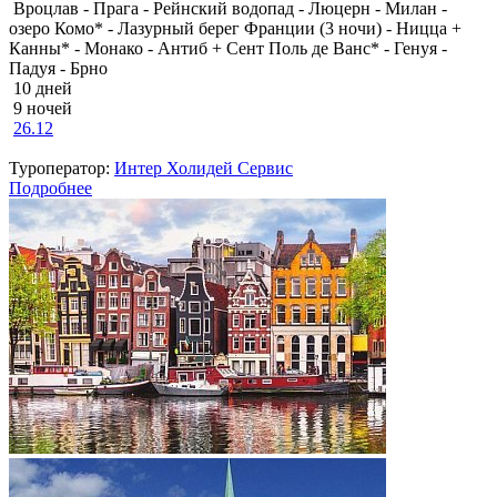
Вроцлав - Прага - Рейнский водопад - Люцерн - Милан -
озеро Комо* - Лазурный берег Франции (3 ночи) - Ницца +
Канны* - Монако - Антиб + Сент Поль де Ванс* - Генуя -
Падуя - Брно
10 дней
9 ночей
26.12
Туроператор:
Интер Холидей Сервис
Подробнее