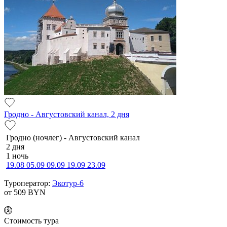
Гродно - Августовский канал, 2 дня
Гродно (ночлег) - Августовский канал
2 дня
1 ночь
19.08
05.09
09.09
19.09
23.09
Туроператор:
Экотур-6
от 509
BYN
Cтоимость тура