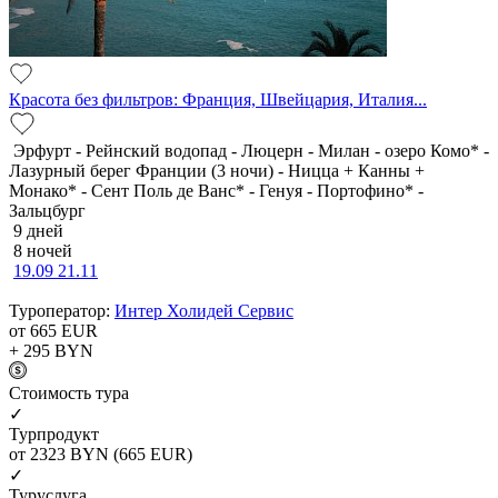
Красота без фильтров: Франция, Швейцария, Италия...
Эрфурт - Рейнский водопад - Люцерн - Милан - озеро Комо* -
Лазурный берег Франции (3 ночи) - Ницца + Канны +
Монако* - Сент Поль де Ванс* - Генуя - Портофино* -
Зальцбург
9 дней
8 ночей
19.09
21.11
Туроператор:
Интер Холидей Сервис
от 665
EUR
+ 295
BYN
Cтоимость тура
✓
Турпродукт
от 2323
BYN
(665 EUR)
✓
Туруслуга