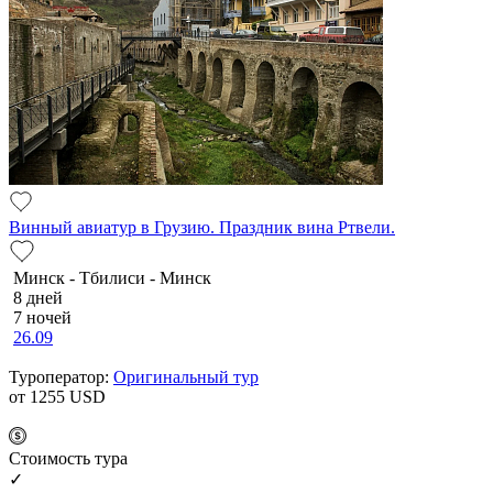
Винный авиатур в Грузию. Праздник вина Ртвели.
Минск - Тбилиси - Минск
8 дней
7 ночей
26.09
Туроператор:
Оригинальный тур
от 1255
USD
Cтоимость тура
✓