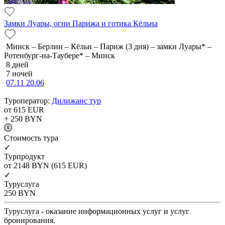
Замки Луары, огни Парижа и готика Кёльна
Минск – Берлин – Кёльн – Париж (3 дня) – замки Луары* –
Ротенбург-на-Таубере* – Минск
8 дней
7 ночей
07.11
20.06
Туроператор:
Дилижанс тур
от 615
EUR
+ 250
BYN
Cтоимость тура
✓
Турпродукт
от 2148
BYN
(615 EUR)
✓
Туруслуга
250
BYN
Туруслуга - оказание информационных услуг и услуг
бронирования.