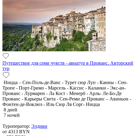
Путешествие для семи чувств - авиатур в Прованс. Авторский
тур
Ницца – Сен-Поль-де-Ванс - Турет сюр Луп - Канны - Сен-
Тропе - Порт-Гримо - Марсель - Кассис - Каланки - Экс-ан-
Прованс - Лурмарен - Ла Кост - Менерб - Арль- Ле-Бо-Де
Прованс - Карьеры Света - Сен-Реми де Прованс – Авиньон -
Фонтен-де-Воклюз - Иль Сюр Ля Сорг- Ницца
8 дней
7 ночей
Туроператор:
Элдиви
от 4313
BYN