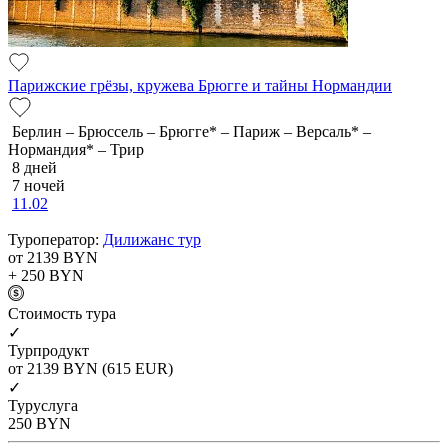
Парижские грёзы, кружева Брюгге и тайны Нормандии
Берлин – Брюссель – Брюгге* – Париж – Версаль* –
Нормандия* – Трир
8 дней
7 ночей
11.02
Туроператор:
Дилижанс тур
от 2139
BYN
+ 250
BYN
Cтоимость тура
✓
Турпродукт
от 2139
BYN
(615 EUR)
✓
Туруслуга
250
BYN