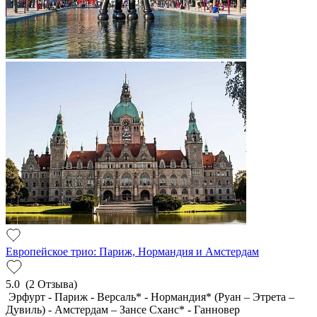
Европейское трио: Париж, Нормандия и Амстердам
5.0
(2 Отзыва)
Эрфурт - Париж - Версаль* - Нормандия* (Руан – Этрета –
Дувиль) - Амстердам – Зансе Сханс* - Ганновер