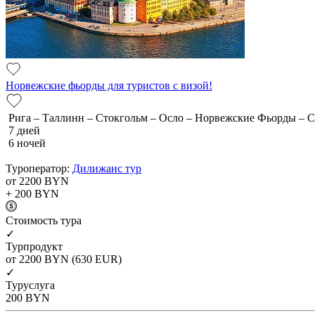
Норвежские фьорды для туристов с визой!
Рига – Таллинн – Стокгольм – Осло – Норвежские Фьорды – 
7 дней
6 ночей
Туроператор:
Дилижанс тур
от 2200
BYN
+ 200
BYN
Cтоимость тура
✓
Турпродукт
от 2200
BYN
(630 EUR)
✓
Туруслуга
200
BYN