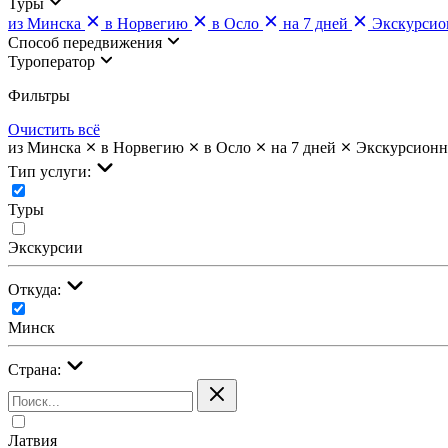
Туры
из Минска
в Норвегию
в Осло
на 7 дней
Экскурси
Cпособ передвижения
Туроператор
Фильтры
Очистить всё
из Минска
в Норвегию
в Осло
на 7 дней
Экскурсион
Тип услуги:
Туры
Экскурсии
Откуда:
Минск
Страна:
Латвия