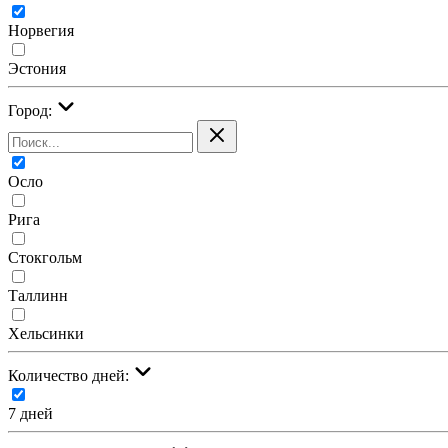
Норвегия
Эстония
Город:
Осло
Рига
Стокгольм
Таллинн
Хельсинки
Количество дней:
7 дней