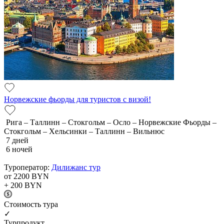
Норвежские фьорды для туристов с визой!
Рига – Таллинн – Стокгольм – Осло – Норвежские Фьорды –
Стокгольм – Хельсинки – Таллинн – Вильнюс
7 дней
6 ночей
Туроператор:
Дилижанс тур
от 2200
BYN
+ 200
BYN
Cтоимость тура
✓
Турпродукт