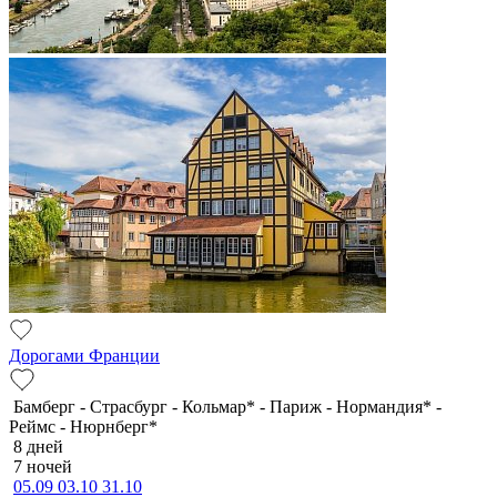
Дорогами Франции
Бамберг - Страсбург - Кольмар* - Париж - Нормандия* -
Реймс - Нюрнберг*
8 дней
7 ночей
05.09
03.10
31.10