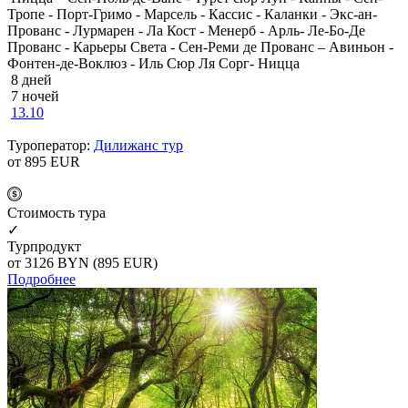
Тропе - Порт-Гримо - Марсель - Кассис - Каланки - Экс-ан-
Прованс - Лурмарен - Ла Кост - Менерб - Арль- Ле-Бо-Де
Прованс - Карьеры Света - Сен-Реми де Прованс – Авиньон -
Фонтен-де-Воклюз - Иль Сюр Ля Сорг- Ницца
8 дней
7 ночей
13.10
Туроператор:
Дилижанс тур
от 895
EUR
Cтоимость тура
✓
Турпродукт
от 3126
BYN
(895 EUR)
Подробнее