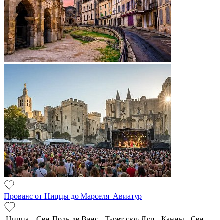
Прованс от Ниццы до Марселя. Авиатур
Ницца – Сен-Поль-де-Ванс - Турет сюр Луп - Канны - Сен-