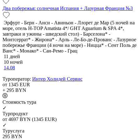
Два побережья: солнечная Испания + Лазурная Франция №3
Эрфурт - Берн - Анси - Авиньон - Ллорет де Мар (5 ночей на
море, отель H-TOP Amatista 4*/ GHT Aguarium & SPA 4*,
завтраки и ужины - шведский стол) - Барселона* -
Монтсеррат* - Жирона* - Арль - Ле-Бо-де-Прованс - Лазурное
побережье Франции (4 ночи на море) - Ницца* - Сент Поль де
Ванс* - Монако* - Сан-Ремо - Грац
11 дней
10 ночей
14.08
Туроператор:
Интер Холидей Сервис
от 1345
EUR
+ 295
BYN
Cтоимость тура
✓
Турпродукт
от 4697
BYN
(1345 EUR)
✓
Туруслуга
295
BYN