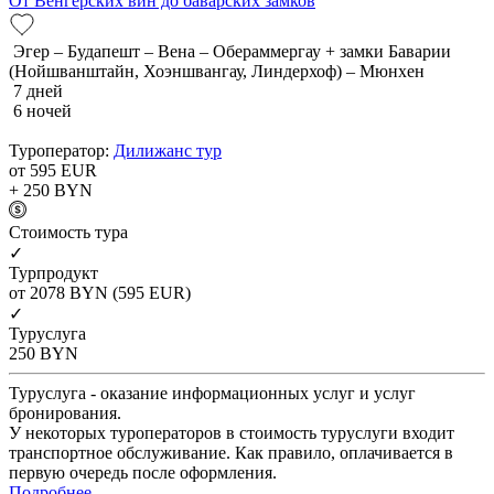
От Венгерских вин до баварских замков
Эгер – Будапешт – Вена – Обераммергау + замки Баварии
(Нойшванштайн, Хоэншвангау, Линдерхоф) – Мюнхен
7 дней
6 ночей
Туроператор:
Дилижанс тур
от 595
EUR
+ 250
BYN
Cтоимость тура
✓
Турпродукт
от 2078
BYN
(595 EUR)
✓
Туруслуга
250
BYN
Туруслуга - оказание информационных услуг и услуг
бронирования.
У некоторых туроператоров в стоимость туруслуги входит
транспортное обслуживание. Как правило, оплачивается в
первую очередь после оформления.
Подробнее