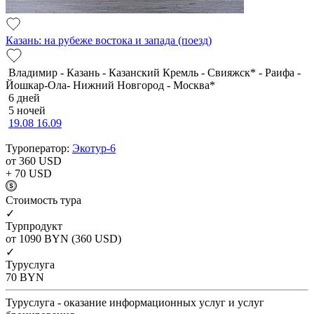
Казань: на рубеже востока и запада (поезд)
Владимир - Казань - Казанский Кремль - Свияжск* - Раифа -
Йошкар-Ола- Нижний Новгород - Москва*
6 дней
5 ночей
19.08
16.09
Туроператор:
Экотур-6
от 360
USD
+ 70
USD
Cтоимость тура
✓
Турпродукт
от 1090
BYN
(360 USD)
✓
Туруслуга
70
BYN
Туруслуга - оказание информационных услуг и услуг