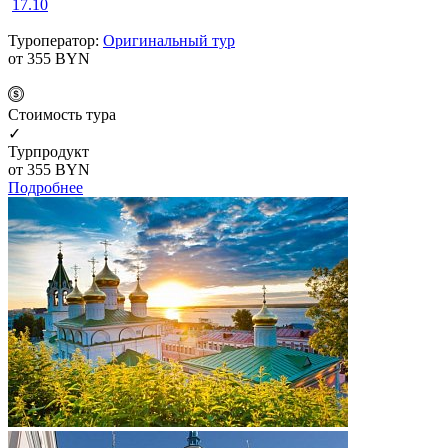
17.10
Туроператор:
Оригинальный тур
от 355
BYN
Cтоимость тура
✓
Турпродукт
от 355
BYN
Подробнее