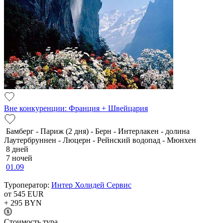
Вне конкуренции: Франция + Швейцария
Бамберг - Париж (2 дня) - Берн - Интерлакен - долина
Лаутербруннен - Люцерн - Рейнский водопад - Мюнхен
8 дней
7 ночей
01.09
Туроператор:
Интер Холидей Сервис
от 545
EUR
+ 295
BYN
Cтоимость тура