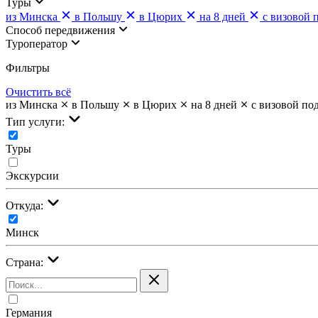
Туры
из Минска
в Польшу
в Цюрих
на 8 дней
с визовой 
Cпособ передвижения
Туроператор
Фильтры
Очистить всё
из Минска
в Польшу
в Цюрих
на 8 дней
с визовой по
Тип услуги:
Туры
Экскурсии
Откуда:
Минск
Страна:
Германия