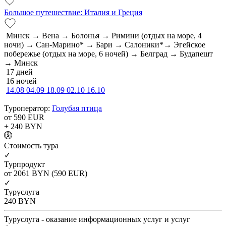
Большое путешествие: Италия и Греция
Минск → Вена → Болонья → Римини (отдых на море, 4
ночи) → Сан-Марино* → Бари → Салоники*→ Эгейское
побережье (отдых на море, 6 ночей) → Белград → Будапешт
→ Минск
17 дней
16 ночей
14.08
04.09
18.09
02.10
16.10
Туроператор:
Голубая птица
от 590
EUR
+ 240
BYN
Cтоимость тура
✓
Турпродукт
от 2061
BYN
(590 EUR)
✓
Туруслуга
240
BYN
Туруслуга - оказание информационных услуг и услуг