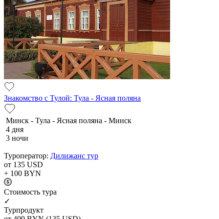
Знакомство с Тулой: Тула - Ясная поляна
Минск - Тула - Ясная поляна - Минск
4 дня
3 ночи
Туроператор:
Дилижанс тур
от 135
USD
+ 100
BYN
Cтоимость тура
✓
Турпродукт
от 409
BYN
(135 USD)