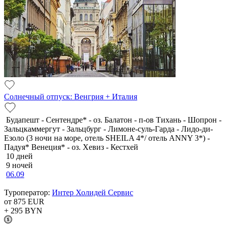
Солнечный отпуск: Венгрия + Италия
Будапешт - Сентендре* - оз. Балатон - п-ов Тихань - Шопрон -
Зальцкаммергут - Зальцбург - Лимоне-суль-Гарда - Лидо-ди-
Езоло (3 ночи на море, отель SHEILA 4*/ отель ANNY 3*) -
Падуя* Венеция* - оз. Хевиз - Кестхей
10 дней
9 ночей
06.09
Туроператор:
Интер Холидей Сервис
от 875
EUR
+ 295
BYN