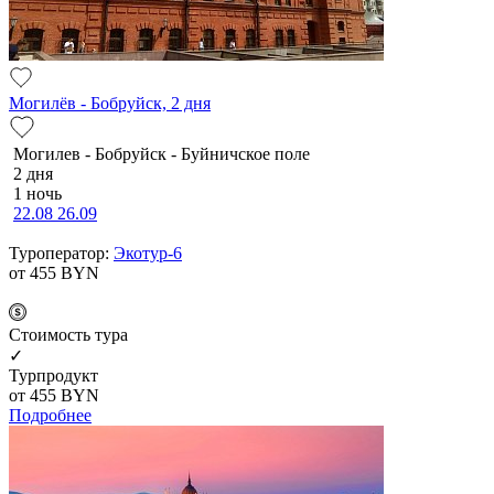
Могилёв - Бобруйск, 2 дня
Мо­ги­лев - Бобруйск - Буй­нич­ское по­ле
2 дня
1 ночь
22.08
26.09
Туроператор:
Экотур-6
от 455
BYN
Cтоимость тура
✓
Турпродукт
от 455
BYN
Подробнее