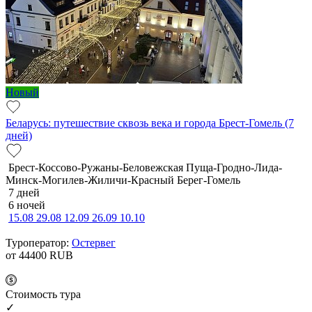
Новый
Беларусь: путешествие сквозь века и города Брест-Гомель (7
дней)
Брест-Коссово-Ружаны-Беловежская Пуща-Гродно-Лида-
Минск-Могилев-Жиличи-Красный Берег-Гомель
7 дней
6 ночей
15.08
29.08
12.09
26.09
10.10
Туроператор:
Остервег
от 44400
RUB
Cтоимость тура
✓