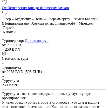
От Венгерских вин до баварских замков
Эгер – Будапешт – Вена – Обераммергау + замки Баварии
(Нойшванштайн, Хоэншвангау, Линдерхоф) – Мюнхен
7 дней
6 ночей
Туроператор:
Дилижанс тур
от 595
EUR
+ 250
BYN
Cтоимость тура
✓
Турпродукт
от 2078
BYN
(595 EUR)
✓
Туруслуга
250
BYN
Туруслуга - оказание информационных услуг и услуг
бронирования.
У некоторых туроператоров в стоимость туруслуги входит
транспортное обслуживание. Как правило, оплачивается в