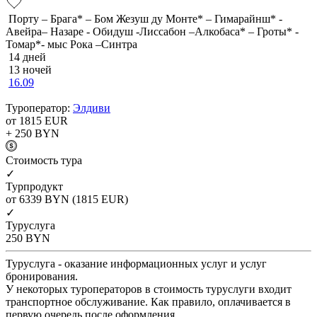
Порту – Брага* – Бом Жезуш ду Монте* – Гимарайнш* -
Авейра– Назаре - Обидуш -Лиссабон –Алкобаса* – Гроты* -
Томар*- мыс Рока –Синтра
14 дней
13 ночей
16.09
Туроператор:
Элдиви
от 1815
EUR
+ 250
BYN
Cтоимость тура
✓
Турпродукт
от 6339
BYN
(1815 EUR)
✓
Туруслуга
250
BYN
Туруслуга - оказание информационных услуг и услуг
бронирования.
У некоторых туроператоров в стоимость туруслуги входит
транспортное обслуживание. Как правило, оплачивается в
первую очередь после оформления.