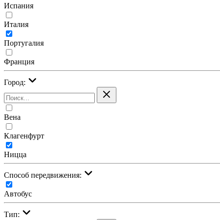
Испания
Италия
Португалия
Франция
Город:
Вена
Клагенфурт
Ницца
Cпособ передвижения:
Автобус
Тип: