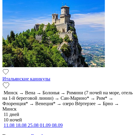
Итальянские каникулы
Минск → Вена → Болонья → Римини (7 ночей на море, отель
на 1-й береговой линии) → Сан-Марино* → Рим* →
Флоренция* → Венеция* → озеро Вёртерзее → Брно →
Минск
11 дней
10 ночей
11.08
18.08
25.08
01.09
08.09