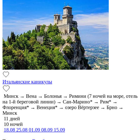
Итальянские каникулы
Минск → Вена → Болонья → Римини (7 ночей на море, отель
на 1-й береговой линии) → Сан-Марино* → Рим* →
Флоренция* → Венеция* → озеро Вёртерзее → Брно →
Минск
11 дней
10 ночей
18.08
25.08
01.09
08.09
15.09